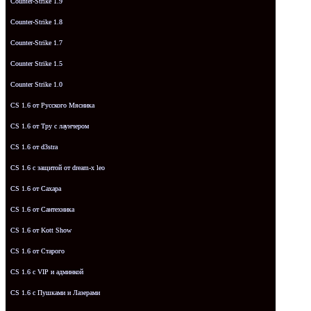
Counter-Strike 1.9
Counter-Strike 1.8
Counter-Strike 1.7
Counter Strike 1.5
Counter Strike 1.0
CS 1.6 от Русского Мясника
CS 1.6 от Tpy с лаунчером
CS 1.6 от d3stra
CS 1.6 с защитой от dream-x leo
CS 1.6 от Сахара
CS 1.6 от Сантехника
CS 1.6 от Kott Show
CS 1.6 от Старого
CS 1.6 с VIP и админкой
CS 1.6 с Пушками и Лазерами