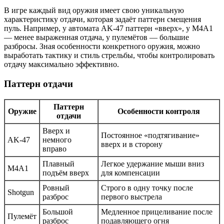
В игре каждый вид оружия имеет свою уникальную
характеристику отдачи, которая задаёт паттерн смещения
пуль. Например, у автомата AK-47 паттерн «вверх», у M4A1
— менее выраженная отдача, у пулемётов — большие
разбросы. Зная особенности конкретного оружия, можно
выработать тактику и стиль стрельбы, чтобы контролировать
отдачу максимально эффективно.
Паттерн отдачи
Паттерн
Оружие
Особенности контроля
отдачи
Вверх и
Постоянное «подтягивание»
AK-47
немного
вверх и в сторону
вправо
Плавный
Легкое удержание мыши вниз
M4A1
подъём вверх
для компенсации
Ровный
Строго в одну точку после
Shotgun
разброс
первого выстрела
Большой
Медленное прицеливание после
Пулемёт
разброс
подавляющего огня