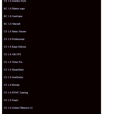
CS 1.6 Zombie Style
КС 1.6 Много карт
КС 1.6 GunGame
КС 1.6 Warcraft
CS 1.6 Natus Vincere
CS 1.6 Professional
CS 1.6 Razer Edition
CS 1.6 100 FPS
CS 1.6 Virtus Pro
CS 1.6 DreamHack
CS 1.6 SteelSeries
CS 1.6 Bloody
CS 1.6 ESWC Gaming
CS 1.6 Fnatic
CS 1.6 Global Offensive v2