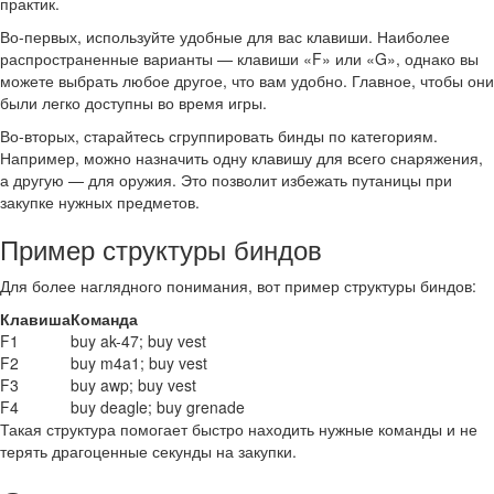
практик.
Во-первых, используйте удобные для вас клавиши. Наиболее
распространенные варианты — клавиши «F» или «G», однако вы
можете выбрать любое другое, что вам удобно. Главное, чтобы они
были легко доступны во время игры.
Во-вторых, старайтесь сгруппировать бинды по категориям.
Например, можно назначить одну клавишу для всего снаряжения,
а другую — для оружия. Это позволит избежать путаницы при
закупке нужных предметов.
Пример структуры биндов
Для более наглядного понимания, вот пример структуры биндов:
Клавиша
Команда
F1
buy ak-47; buy vest
F2
buy m4a1; buy vest
F3
buy awp; buy vest
F4
buy deagle; buy grenade
Такая структура помогает быстро находить нужные команды и не
терять драгоценные секунды на закупки.