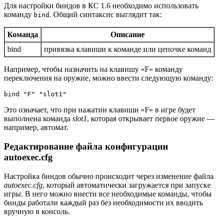
Для настройки биндов в КС 1.6 необходимо использовать
команду
. Общий синтаксис выглядит так:
bind
Команда
Описание
bind
привязка клавиши к команде или цепочке команд
Например, чтобы назначить на клавишу «F» команду
переключения на оружие, можно ввести следующую команду:
bind "F" "slot1"
Это означает, что при нажатии клавиши «F» в игре будет
выполнена команда
slot1
, которая открывает первое оружие —
например, автомат.
Редактирование файла конфигурации
autoexec.cfg
Настройка биндов обычно происходит через изменение файла
autoexec.cfg
, который автоматически загружается при запуске
игры. В него можно внести все необходимые команды, чтобы
бинды работали каждый раз без необходимости их вводить
вручную в консоль.