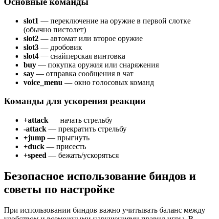
Основные команды
slot1
— переключение на оружие в первой слотке
(обычно пистолет)
slot2
— автомат или второе оружие
slot3
— дробовик
slot4
— снайперская винтовка
buy
— покупка оружия или снаряжения
say
— отправка сообщения в чат
voice_menu
— окно голосовых команд
Команды для ускорения реакции
+attack
— начать стрельбу
-attack
— прекратить стрельбу
+jump
— прыгнуть
+duck
— присесть
+speed
— бежать/ускоряться
Безопасное использование биндов и
советы по настройке
При использовании биндов важно учитывать баланс между
удобством и возможными нарушениями правил игры. В