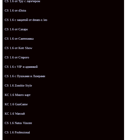
CS 1.6 от Tpy с лаунчером
CS 1.6 от d3stra
CS 1.6 с защитой от dream-x leo
CS 1.6 от Сахара
CS 1.6 от Сантехника
CS 1.6 от Kott Show
CS 1.6 от Старого
CS 1.6 с VIP и админкой
CS 1.6 с Пушками и Лазерами
CS 1.6 Zombie Style
КС 1.6 Много карт
КС 1.6 GunGame
КС 1.6 Warcraft
CS 1.6 Natus Vincere
CS 1.6 Professional