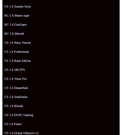
CS 1.6 Zombie Style
КС 1.6 Много карт
КС 1.6 GunGame
КС 1.6 Warcraft
CS 1.6 Natus Vincere
CS 1.6 Professional
CS 1.6 Razer Edition
CS 1.6 100 FPS
CS 1.6 Virtus Pro
CS 1.6 DreamHack
CS 1.6 SteelSeries
CS 1.6 Bloody
CS 1.6 ESWC Gaming
CS 1.6 Fnatic
CS 1.6 Global Offensive v2