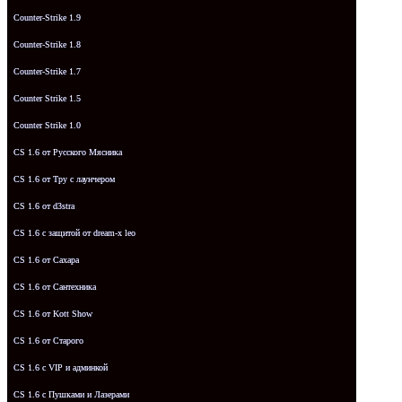
Counter-Strike 1.9
Counter-Strike 1.8
Counter-Strike 1.7
Counter Strike 1.5
Counter Strike 1.0
CS 1.6 от Русского Мясника
CS 1.6 от Tpy с лаунчером
CS 1.6 от d3stra
CS 1.6 с защитой от dream-x leo
CS 1.6 от Сахара
CS 1.6 от Сантехника
CS 1.6 от Kott Show
CS 1.6 от Старого
CS 1.6 с VIP и админкой
CS 1.6 с Пушками и Лазерами