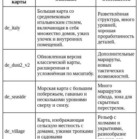
карты
Большая карта со
Разветвлённая
средневековым
структура, много
итальянским стилем,
уровней,
de_italy
включающая в себя
хорошая
множество домов, узких
проработанность
улочек и внутренних
деталей.
помещений.
Дополнительные
Обновленная версия
маршруты,
классической карты,
de_dust2_v2
новых
расширенная и
тактических
усложнённая по масштабу.
возможностей.
Много
Морская карта с большим
маршрутов
побережьем, гаванью и
de_seaside
обхода, зона для
несколькими уровнями
скрытных
сверху и снизу.
перестрелок.
Рельеф с
Карта, изображающая
холмами и
сельскую местность с
укрытиями,
de_village
домами, узкими тропками
разнообразие
и садовыми