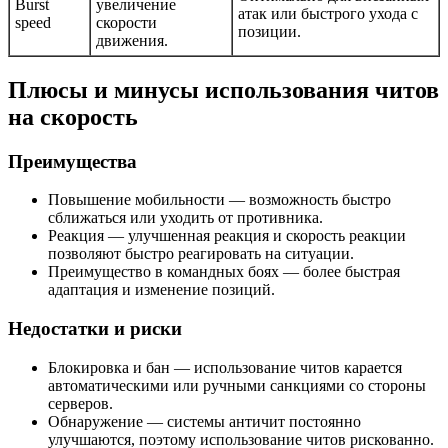
Burst
увеличение
атак или быстрого ухода с
speed
скорости
позиции.
движения.
Плюсы и минусы использования читов
на скорость
Преимущества
Повышение мобильности — возможность быстро
сближаться или уходить от противника.
Реакция — улучшенная реакция и скорость реакции
позволяют быстро реагировать на ситуации.
Преимущество в командных боях — более быстрая
адаптация и изменение позиций.
Недостатки и риски
Блокировка и бан — использование читов карается
автоматическими или ручными санкциями со стороны
серверов.
Обнаружение — системы античит постоянно
улучшаются, поэтому использование читов рискованно.