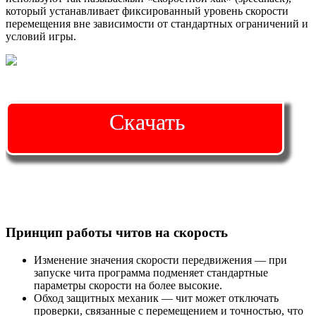
который устанавливает фиксированный уровень скорости
перемещения вне зависимости от стандартных ограничений и
условий игры.
Скачать
Принцип работы читов на скорость
Изменение значения скорости передвижения — при
запуске чита программа подменяет стандартные
параметры скорости на более высокие.
Обход защитных механик — чит может отключать
проверки, связанные с перемещением и точностью, что