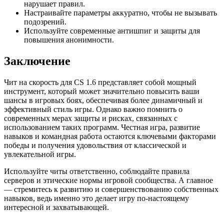
нарушает правил.
Настраивайте параметры аккуратно, чтобы не вызывать
подозрений.
Используйте современные антишпиг и защиты для
повышения анонимности.
Заключение
Чит на скорость для CS 1.6 представляет собой мощный
инструмент, который может значительно повысить ваши
шансы в игровых боях, обеспечивая более динамичный и
эффективный стиль игры. Однако важно помнить о
современных мерах защиты и рисках, связанных с
использованием таких программ. Честная игра, развитие
навыков и командная работа остаются ключевыми факторами
победы и получения удовольствия от классической и
увлекательной игры.
Используйте читы ответственно, соблюдайте правила
серверов и этические нормы игровой сообщества. А главное
— стремитесь к развитию и совершенствованию собственных
навыков, ведь именно это делает игру по-настоящему
интересной и захватывающей.