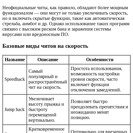
Неофициальные читы, как правило, обладают более мощным
функционалом — они могут не только увеличивать скорость,
но и включать скрытые функции, такие как автоматическая
стрельба, аимбот и др. Однако использование таких программ
связано с высоким риском бана и заражения системы
вирусами или вредоносным ПО.
Базовые виды читов на скорость
Название
Описание
Особенности
Простота использования,
Самый
возможность настройки
популярный и
Speedhack
уровня скорости, часто
распространённый
включает функции
чит на скорость.
отключения замедлений.
Увеличивает
Позволяет быстро
высоту прыжка и
преодолевать препятствия и
Jump hack
быстроту
неожиданно менят
перемещений
позицию.
вертикально.
Кратковременное
Оптимально для внезапных