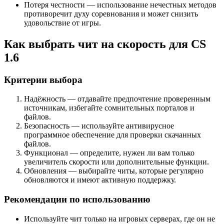
Потеря честности — использование нечестных методов
противоречит духу соревнования и может снизить
удовольствие от игры.
Как выбрать чит на скорость для CS
1.6
Критерии выбора
Надёжность — отдавайте предпочтение проверенным
источникам, избегайте сомнительных порталов и
файлов.
Безопасность — используйте антивирусное
программное обеспечение для проверки скачанных
файлов.
Функционал — определите, нужен ли вам только
увеличитель скорости или дополнительные функции.
Обновления — выбирайте читы, которые регулярно
обновляются и имеют активную поддержку.
Рекомендации по использованию
Используйте чит только на игровых серверах, где он не