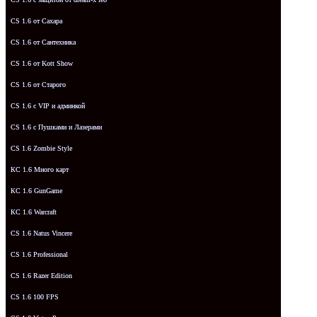
CS 1.6 от Сахара
CS 1.6 от Сантехника
CS 1.6 от Kott Show
CS 1.6 от Старого
CS 1.6 с VIP и админкой
CS 1.6 с Пушками и Лазерами
CS 1.6 Zombie Style
КС 1.6 Много карт
КС 1.6 GunGame
КС 1.6 Warcraft
CS 1.6 Natus Vincere
CS 1.6 Professional
CS 1.6 Razer Edition
CS 1.6 100 FPS