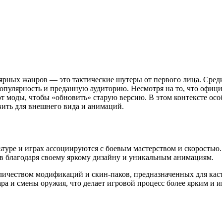
рных жанров — это тактические шутеры от первого лица. Среди н
опулярность и преданную аудиторию. Несмотря на то, что офиц
т моды, чтобы «обновить» старую версию. В этом контексте ос
ить для внешнего вида и анимаций.
уре и играх ассоциируются с боевым мастерством и скоростью. В
ов благодаря своему яркому дизайну и уникальным анимациям.
оличеством модификаций и скин-паков, предназначенных для ка
ара и смены оружия, что делает игровой процесс более ярким и