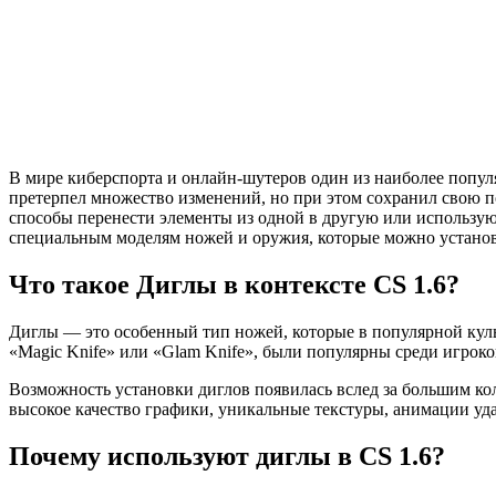
В мире киберспорта и онлайн-шутеров один из наиболее популя
претерпел множество изменений, но при этом сохранил свою п
способы перенести элементы из одной в другую или использую
специальным моделям ножей и оружия, которые можно установ
Что такое Диглы в контексте CS 1.6?
Диглы — это особенный тип ножей, которые в популярной культ
«Magic Knife» или «Glam Knife», были популярны среди игрок
Возможность установки диглов появилась вслед за большим к
высокое качество графики, уникальные текстуры, анимации уд
Почему используют диглы в CS 1.6?