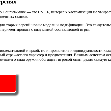
ерсиях
о Counter-Strike — это CS 1.6, интерес к кастомизации не умир
твенных скинов.
для старых версий новые модели и модификации. Это свидетельс
кспериментировать с визуальной составляющей игры.
привлекательной и яркой, но и проявление индивидуальности ка
рый отражает его характер и предпочтения. Важным аспектом ос
 внешнего вида оружия обогащает игровой опыт, делая каждую 