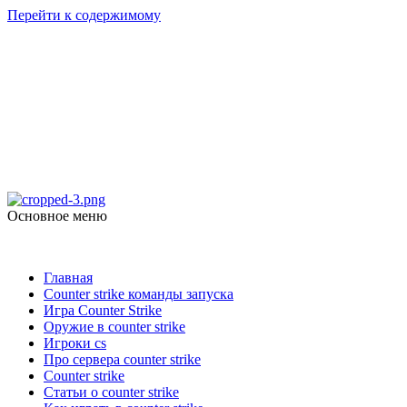
Перейти к содержимому
Counter Strike 1.6
Скачать Counter Strike 1.6
Основное меню
Counter Strike 1.6
Главная
Counter strike команды запуска
Игра Counter Strike
Оружие в counter strike
Игроки cs
Про сервера counter strike
Counter strike
Статьи о counter strike