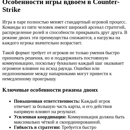
Особенности игры вдвоём в Counter-
Strike
Игра в паре полностью меняет стандартный игровой процесс.
Команды из пяти человек имеют широкий арсенал стратегий,
распределение ролей и способности прикрывать друг друга. В
режиме двоих эти преимущества снижаются, а нагрузка на
каждого игрока значительно возрастает.
Такой формат требует от игроков не только умения быстро
принимать решения, но и поддерживать постоянную
коммуникацию, поскольку буквально каждый шаг оказывает
огромное влияние на исход раунда. Ошибки или
недопонимание между напарниками могут привести к
немедленному проигрышу.
Ключевые особенности режима двоих
Повышенная ответственность:
Каждый игрок
отвечает за большую часть карты, и его действия
напрямую влияют на результат.
Усиленная координация:
Коммуникация должна быть
максимально чёткой и скоординированной.
Гибкость в стратегии:
Требуется быстро