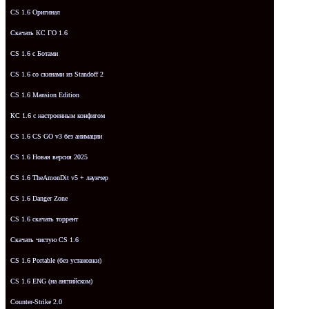
CS 1.6 Оригинал
Скачать КС ГО 1.6
CS 1.6 с Ботами
CS 1.6 со скинами из Standoff 2
CS 1.6 Mansion Edition
КС 1.6 с настроенным конфигом
CS 1.6 CS GO v3 без анимации
CS 1.6 Новая версия 2025
CS 1.6 TheAmonDit v5 + лаунчер
CS 1.6 Danger Zone
CS 1.6 скачать торрент
Скачать чистую CS 1.6
CS 1.6 Portable (без установки)
CS 1.6 ENG (на английском)
Counter-Strike 2.0