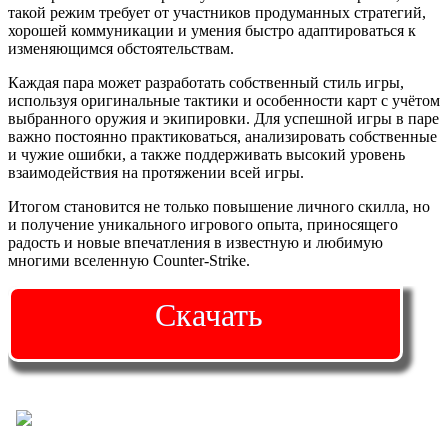
такой режим требует от участников продуманных стратегий,
хорошей коммуникации и умения быстро адаптироваться к
изменяющимся обстоятельствам.
Каждая пара может разработать собственный стиль игры,
используя оригинальные тактики и особенности карт с учётом
выбранного оружия и экипировки. Для успешной игры в паре
важно постоянно практиковаться, анализировать собственные
и чужие ошибки, а также поддерживать высокий уровень
взаимодействия на протяжении всей игры.
Итогом становится не только повышение личного скилла, но
и получение уникального игрового опыта, приносящего
радость и новые впечатления в известную и любимую
многими вселенную Counter-Strike.
Скачать