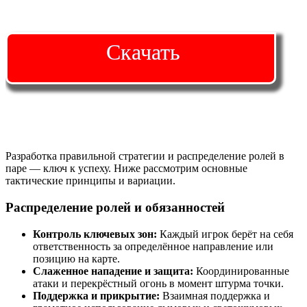
Скачать
Разработка правильной стратегии и распределение ролей в
паре — ключ к успеху. Ниже рассмотрим основные
тактические принципы и вариации.
Распределение ролей и обязанностей
Контроль ключевых зон:
Каждый игрок берёт на себя
ответственность за определённое направление или
позицию на карте.
Слаженное нападение и защита:
Координированные
атаки и перекрёстный огонь в момент штурма точки.
Поддержка и прикрытие:
Взаимная поддержка и