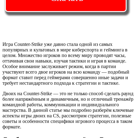
Игра Counter-Strike уже давно стала одной из самых
популярных и культовых в мире киберспорта и гейминга в
целом. Множество игроков по всему миру проводят часы,
оттачивая свои навыки, изучая тактики и играя в команде.
Особое внимание заслуживает режим, когда в партии
участвуют всего двое игроков на всю команду — подобный
формат ставит перед геймерами совершенно иные задачи и
требует нестандартного подхода к стратегии и тактике.
Двоих на Counter-Strike — это не только способ сделать раунд
более напряжённым и динамичным, но и отличный тренажёр
командной работы, коммуникации и индивидуального
мастерства. В данной статье мы подробно разберём ключевые
аспекты игры двоих на CS, рассмотрим стратегии, полезные
советы и особенности специфики игрового процесса в таком
формате.