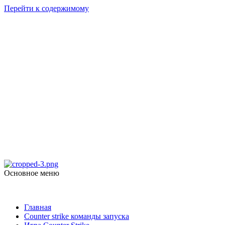
Перейти к содержимому
Counter Strike
1.6
Скачать Counter Strike 1.6
Основное меню
Counter Strike 1.6
Главная
Counter strike команды запуска