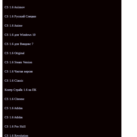
CS 1.6 Asiimov
CS 1.6 Русский Спецназ
CS 1.6 Anime
CS 1.6 для Windows 10
CS 1.6 для Виндовс 7
CS 1.6 Original
CS 1.6 Steam Version
CS 1.6 Чистая версия
CS 1.6 Classic
Контр Страйк 1.6 на ПК
CS 1.6 Chrome
CS 1.6 Adidas
CS 1.6 Adidas
CS 1.6 Pro Skill
CS 1.6 Revolution