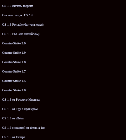
CS 1.6 скачать торрент
Скачать чистую CS 1.6
CS 1.6 Portable (без установки)
CS 1.6 ENG (на английском)
Counter-Strike 2.0
Counter-Strike 1.9
Counter-Strike 1.8
Counter-Strike 1.7
Counter Strike 1.5
Counter Strike 1.0
CS 1.6 от Русского Мясника
CS 1.6 от Tpy с лаунчером
CS 1.6 от d3stra
CS 1.6 с защитой от dream-x leo
CS 1.6 от Сахара