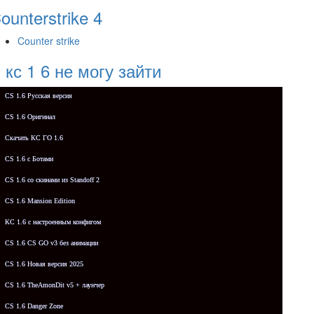
ounterstrike 4
Counter strike
 кс 1 6 не могу зайти
CS 1.6 Русская версия
CS 1.6 Оригинал
Скачать КС ГО 1.6
CS 1.6 с Ботами
CS 1.6 со скинами из Standoff 2
CS 1.6 Mansion Edition
КС 1.6 с настроенным конфигом
CS 1.6 CS GO v3 без анимации
CS 1.6 Новая версия 2025
CS 1.6 TheAmonDit v5 + лаунчер
CS 1.6 Danger Zone