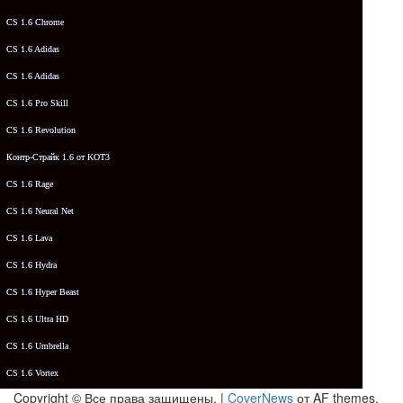
CS 1.6 Chrome
CS 1.6 Adidas
CS 1.6 Adidas
CS 1.6 Pro Skill
CS 1.6 Revolution
Контр-Страйк 1.6 от KOT3
CS 1.6 Rage
CS 1.6 Neural Net
CS 1.6 Lava
CS 1.6 Hydra
CS 1.6 Hyper Beast
CS 1.6 Ultra HD
CS 1.6 Umbrella
CS 1.6 Vortex
Copyright © Все права защищены.
|
CoverNews
от AF themes.