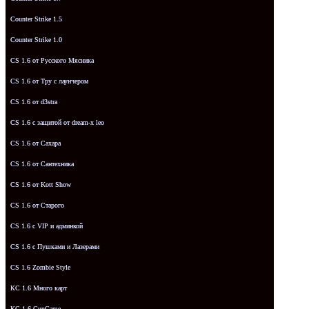
Counter Strike 1.5
Counter Strike 1.0
CS 1.6 от Русского Мясника
CS 1.6 от Tpy с лаунчером
CS 1.6 от d3stra
CS 1.6 с защитой от dream-x leo
CS 1.6 от Сахара
CS 1.6 от Сантехника
CS 1.6 от Kott Show
CS 1.6 от Старого
CS 1.6 с VIP и админкой
CS 1.6 с Пушками и Лазерами
CS 1.6 Zombie Style
КС 1.6 Много карт
КС 1.6 GunGame