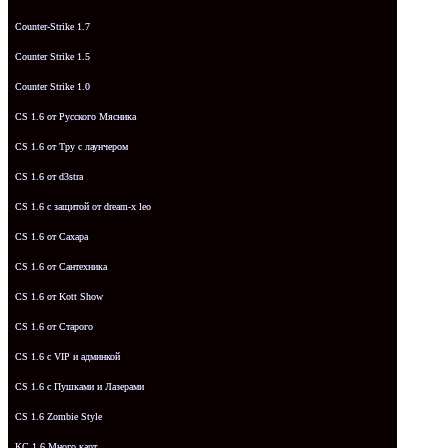
Counter-Strike 1.7
Counter Strike 1.5
Counter Strike 1.0
CS 1.6 от Русского Мясника
CS 1.6 от Tpy с лаунчером
CS 1.6 от d3stra
CS 1.6 с защитой от dream-x leo
CS 1.6 от Сахара
CS 1.6 от Сантехника
CS 1.6 от Kott Show
CS 1.6 от Старого
CS 1.6 с VIP и админкой
CS 1.6 с Пушками и Лазерами
CS 1.6 Zombie Style
КС 1.6 Много карт