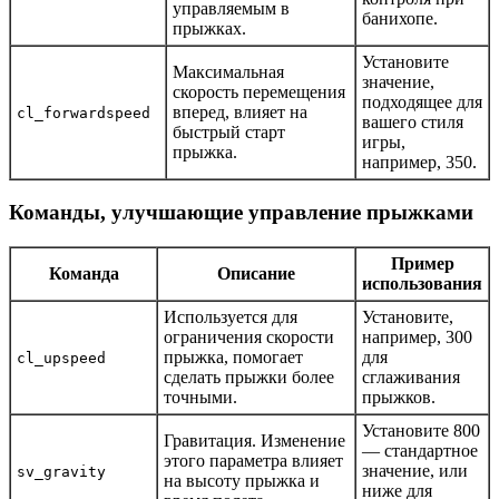
управляемым в
банихопе.
прыжках.
Установите
Максимальная
значение,
скорость перемещения
подходящее для
вперед, влияет на
cl_forwardspeed
вашего стиля
быстрый старт
игры,
прыжка.
например, 350.
Команды, улучшающие управление прыжками
Пример
Команда
Описание
использования
Используется для
Установите,
ограничения скорости
например, 300
прыжка, помогает
для
cl_upspeed
сделать прыжки более
сглаживания
точными.
прыжков.
Установите 800
Гравитация. Изменение
— стандартное
этого параметра влияет
значение, или
sv_gravity
на высоту прыжка и
ниже для