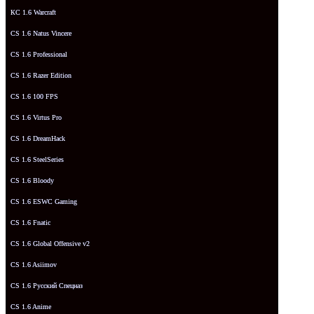
КС 1.6 Warcraft
CS 1.6 Natus Vincere
CS 1.6 Professional
CS 1.6 Razer Edition
CS 1.6 100 FPS
CS 1.6 Virtus Pro
CS 1.6 DreamHack
CS 1.6 SteelSeries
CS 1.6 Bloody
CS 1.6 ESWC Gaming
CS 1.6 Fnatic
CS 1.6 Global Offensive v2
CS 1.6 Asiimov
CS 1.6 Русский Спецназ
CS 1.6 Anime