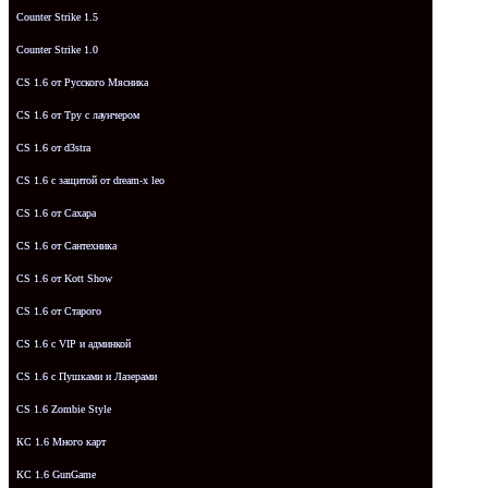
Counter Strike 1.5
Counter Strike 1.0
CS 1.6 от Русского Мясника
CS 1.6 от Tpy с лаунчером
CS 1.6 от d3stra
CS 1.6 с защитой от dream-x leo
CS 1.6 от Сахара
CS 1.6 от Сантехника
CS 1.6 от Kott Show
CS 1.6 от Старого
CS 1.6 с VIP и админкой
CS 1.6 с Пушками и Лазерами
CS 1.6 Zombie Style
КС 1.6 Много карт
КС 1.6 GunGame