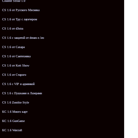
Counter Strike 1.0
CS 1.6 от Русского Мясника
CS 1.6 от Tpy с лаунчером
CS 1.6 от d3stra
CS 1.6 с защитой от dream-x leo
CS 1.6 от Сахара
CS 1.6 от Сантехника
CS 1.6 от Kott Show
CS 1.6 от Старого
CS 1.6 с VIP и админкой
CS 1.6 с Пушками и Лазерами
CS 1.6 Zombie Style
КС 1.6 Много карт
КС 1.6 GunGame
КС 1.6 Warcraft