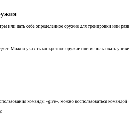
ружия
тры или дать себе определенное оружие для тренировки или раз
дмет. Можно указать конкретное оружие или использовать унив
пользования команды «give», можно воспользоваться командой «
у.