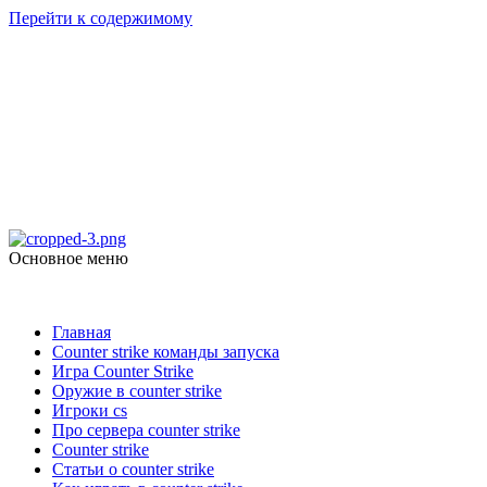
Перейти к содержимому
Counter Strike 1.6
Скачать Counter Strike 1.6
Основное меню
Counter Strike 1.6
Главная
Counter strike команды запуска
Игра Counter Strike
Оружие в counter strike
Игроки cs
Про сервера counter strike
Counter strike
Статьи о counter strike