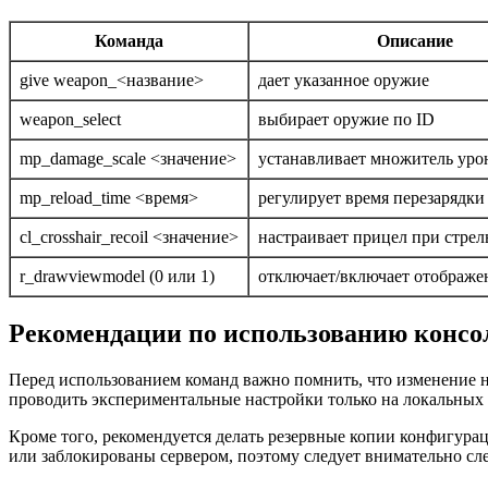
Команда
Описание
give weapon_<название>
дает указанное оружие
weapon_select
выбирает оружие по ID
mp_damage_scale <значение>
устанавливает множитель уро
mp_reload_time <время>
регулирует время перезарядки
cl_crosshair_recoil <значение>
настраивает прицел при стрел
r_drawviewmodel (0 или 1)
отключает/включает отображе
Рекомендации по использованию конс
Перед использованием команд важно помнить, что изменение н
проводить экспериментальные настройки только на локальных
Кроме того, рекомендуется делать резервные копии конфигур
или заблокированы сервером, поэтому следует внимательно сл