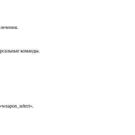
влечения.
ерсальные команды.
weapon_select».