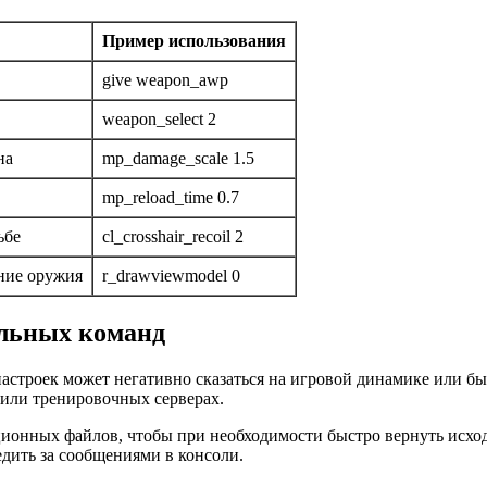
Пример использования
give weapon_awp
weapon_select 2
на
mp_damage_scale 1.5
mp_reload_time 0.7
ьбе
cl_crosshair_recoil 2
ние оружия
r_drawviewmodel 0
ольных команд
астроек может негативно сказаться на игровой динамике или б
 или тренировочных серверах.
ационных файлов, чтобы при необходимости быстро вернуть исх
едить за сообщениями в консоли.