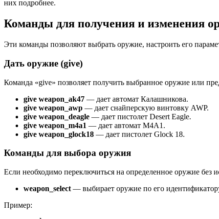
них подробнее.
Команды для получения и изменения о
Эти команды позволяют выбрать оружие, настроить его параме
Дать оружие (give)
Команда «give» позволяет получить выбранное оружие или пре
give weapon_ak47
— дает автомат Калашникова.
give weapon_awp
— дает снайперскую винтовку AWP.
give weapon_deagle
— дает пистолет Desert Eagle.
give weapon_m4a1
— дает автомат M4A1.
give weapon_glock18
— дает пистолет Glock 18.
Команды для выбора оружия
Если необходимо переключиться на определенное оружие без ис
weapon_select
— выбирает оружие по его идентификатор
Пример: