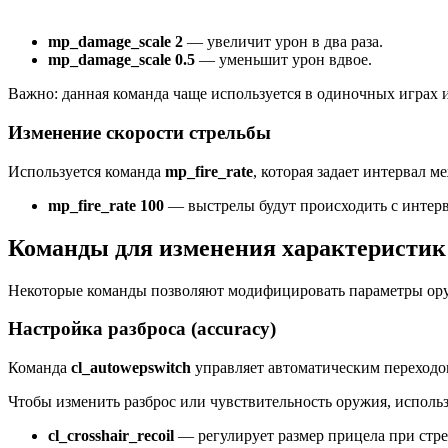
mp_damage_scale 2
— увеличит урон в два раза.
mp_damage_scale 0.5
— уменьшит урон вдвое.
Важно: данная команда чаще используется в одиночных играх и
Изменение скорости стрельбы
Используется команда
mp_fire_rate
, которая задает интервал 
mp_fire_rate 100
— выстрелы будут происходить с интерва
Команды для изменения характеристик
Некоторые команды позволяют модифицировать параметры оружи
Настройка разброса (accuracy)
Команда
cl_autowepswitch
управляет автоматическим переход
Чтобы изменить разброс или чувствительность оружия, исполь
cl_crosshair_recoil
— регулирует размер прицела при стре