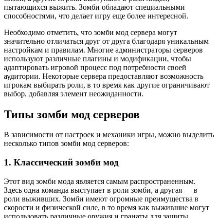
пытающихся выжить. Зомби обладают специальными
способностями, что делает игру еще более интересной.
Необходимо отметить, что зомби мод сервера могут
значительно отличаться друг от друга благодаря уникальным
настройкам и правилам. Многие администраторы серверов
используют различные плагины и модификации, чтобы
адаптировать игровой процесс под потребности своей
аудитории. Некоторые сервера предоставляют возможность
игрокам выбирать роли, в то время как другие ограничивают
выбор, добавляя элемент неожиданности.
Типы зомби мод серверов
В зависимости от настроек и механики игры, можно выделить
несколько типов зомби мод серверов:
1. Классический зомби мод
Этот вид зомби мода является самым распространенным.
Здесь одна команда выступает в роли зомби, а другая — в
роли выживших. Зомби имеют огромные преимущества в
скорости и физической силе, в то время как выжившие могут
использовать различные оружия и гранаты для защиты.