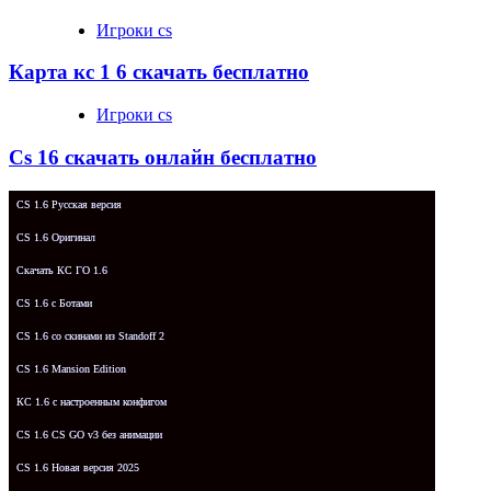
Игроки cs
Карта кс 1 6 скачать бесплатно
Игроки cs
Cs 16 скачать онлайн бесплатно
CS 1.6 Русская версия
CS 1.6 Оригинал
Скачать КС ГО 1.6
CS 1.6 с Ботами
CS 1.6 со скинами из Standoff 2
CS 1.6 Mansion Edition
КС 1.6 с настроенным конфигом
CS 1.6 CS GO v3 без анимации
CS 1.6 Новая версия 2025