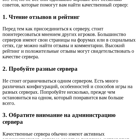
советов, которые помогут вам найти качественный сервер:
1. Чтение отзывов и рейтинг
Перед тем как присоединиться к серверу, стоит
поинтересоваться мнением других игроков. Большинство
серверов имеют свои страницы на форумах или в социальных
сетях, где можно найти отзывы и комментарии. Высокий
рейтинг и положительные отзывы могут свидетельствовать о
качестве сервера.
2. Пробуйте разные сервера
Не стоит ограничиваться одним сервером. Есть много
различных конфигураций, особенностей и способов игры на
разных серверах. Попробуйте несколько, прежде чем
остановиться на одном, который понравится вам больше
всего.
3. Обратите внимание на администрацию
сервера
Качественные сервера обычно имеют активных