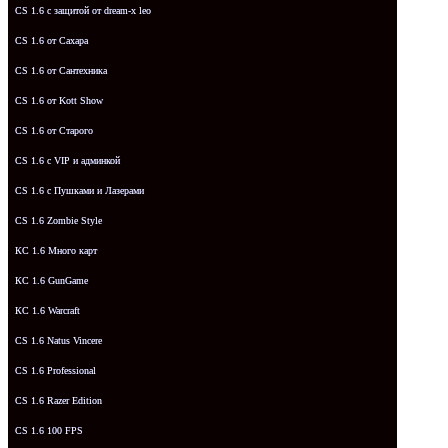
CS 1.6 с защитой от dream-x leo
CS 1.6 от Сахара
CS 1.6 от Сантехника
CS 1.6 от Kott Show
CS 1.6 от Старого
CS 1.6 с VIP и админкой
CS 1.6 с Пушками и Лазерами
CS 1.6 Zombie Style
КС 1.6 Много карт
КС 1.6 GunGame
КС 1.6 Warcraft
CS 1.6 Natus Vincere
CS 1.6 Professional
CS 1.6 Razer Edition
CS 1.6 100 FPS