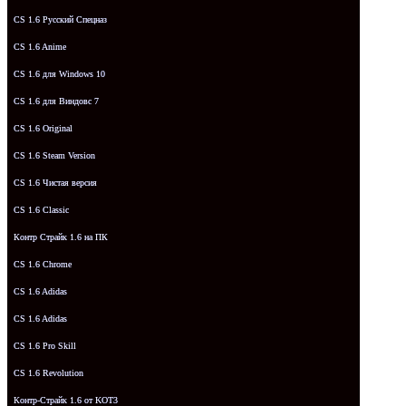
CS 1.6 Русский Спецназ
CS 1.6 Anime
CS 1.6 для Windows 10
CS 1.6 для Виндовс 7
CS 1.6 Original
CS 1.6 Steam Version
CS 1.6 Чистая версия
CS 1.6 Classic
Контр Страйк 1.6 на ПК
CS 1.6 Chrome
CS 1.6 Adidas
CS 1.6 Adidas
CS 1.6 Pro Skill
CS 1.6 Revolution
Контр-Страйк 1.6 от KOT3