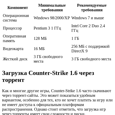
Минимальные
Рекомендуемые
Компонент
требования
требования
Операционная
Windows 98/2000/XP
Windows 7 и выше
система
Intel Core 2 Duo 2.4
Процессор
Pentium 3 1 ГГц
ГГц
Оперативная
128 МБ
1 ГБ
память
256 МБ с поддержкой
Видеокарта
16 МБ
DirectX 9
3 ГБ свободного
Жесткий диск
3 ГБ свободного места
места
Загрузка Counter-Strike 1.6 через
торрент
Как и многие другие игры, Counter-Strike 1.6 часто скачивают
через торрент-сайты. Это может показаться удобным
вариантом, особенно для тех, кто не хочет платить за игру или
не имеет доступа к официальным платформам
распространения. Однако стоит отметить, что загрузка игр
через торренты имеет свои сложности и риски.