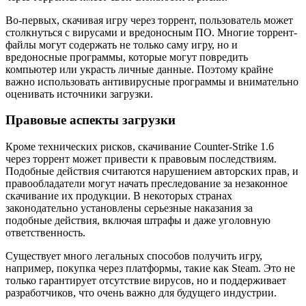
Во-первых, скачивая игру через торрент, пользователь может
столкнуться с вирусами и вредоносным ПО. Многие торрент-
файлы могут содержать не только саму игру, но и
вредоносные программы, которые могут повредить
компьютер или украсть личные данные. Поэтому крайне
важно использовать антивирусные программы и внимательно
оценивать источники загрузки.
Правовые аспекты загрузки
Кроме технических рисков, скачивание Counter-Strike 1.6
через торрент может привести к правовым последствиям.
Подобные действия считаются нарушением авторских прав, и
правообладатели могут начать преследование за незаконное
скачивание их продукции. В некоторых странах
законодательно установлены серьезные наказания за
подобные действия, включая штрафы и даже уголовную
ответственность.
Существует много легальных способов получить игру,
например, покупка через платформы, такие как Steam. Это не
только гарантирует отсутствие вирусов, но и поддерживает
разработчиков, что очень важно для будущего индустрии.