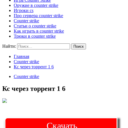
Игра Counter Strike
Оружие в counter strike
Игроки cs
Про сервера counter strike
Counter strike
Статьи о counter strike
Как играть в counter strike
Трюки в counter strike
Найти:
Главная
Counter strike
Кс через торрент 1 6
Counter strike
Кс через торрент 1 6
Скачать