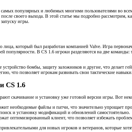
 из самых популярных и любимых многими пользователями во все
ы после своего выхода. В этой статье мы подробно рассмотрим, 
 запуску игры.
ого лица, который был разработан компанией Valve. Игра первона
оей популярности. В CS 1.6 игроки разделяются на две команды:
е устройство бомбы, защиту заложников и другие, что делает 
егию, что позволяет игрокам развивать свои тактические навыки
и CS 1.6
ают скачивание и установку уже готовой версии игры. Вот нек
ржит необходимые файлы и патчи, что значительно упрощает про
 поиск и установку модификаций и обновлений самостоятельно.
ржат оптимизированный клиент, что позволяет избежать пробле
ривлекательными для новых игроков и ветеранов, которые хотят