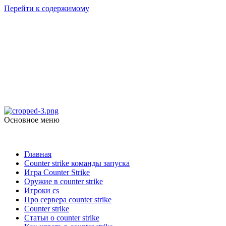
Перейти к содержимому
Counter Strike 1.6
Скачать Counter Strike 1.6
Основное меню
Counter Strike 1.6
Главная
Counter strike команды запуска
Игра Counter Strike
Оружие в counter strike
Игроки cs
Про сервера counter strike
Counter strike
Статьи о counter strike