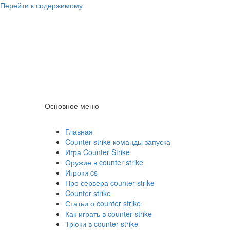
Перейти к содержимому
Counter Strike
1.6
Скачать Counter Strike 1.6
Основное меню
Counter Strike 1.6
Главная
Counter strike команды запуска
Игра Counter Strike
Оружие в counter strike
Игроки cs
Про сервера counter strike
Counter strike
Статьи о counter strike
Как играть в counter strike
Трюки в counter strike