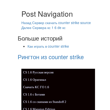
Post Navigation
Назад
Сервер скачать counter strike source
Далее
Сервера кс 1 6 de кс
Больше историй
Как играть в counter strike
Рингтон из counter strike
CS 1.6 Русская версия
CS 1.6 Оригинал
Скачать КС ГО 1.6
CS 1.6 с Ботами
CS 1.6 со скинами из Standoff 2
CS 1.6 Mansion Edition