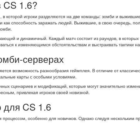
 CS 1.6?
я, в которой игроки разделяются на две команды: зомби и выжившие
и как способность заражать людей. Выжившие, в свою очередь, по
зомби.
ающий и динамичный. Каждый матч состоит из раундов, в которых и
оваться к изменяющимся обстоятельствам и выстраивать тактики на
омби-серверах
ется возможность разнообразия геймплея. В отличие от классическ
кальные карты с особыми условиями.
ных сценариев и модификаций, которые могут значительно измени
есным, привлекая игроков своей новизной.
 для CS 1.6
 процессом, особенно для новичков. Однако следуя нескольким пр