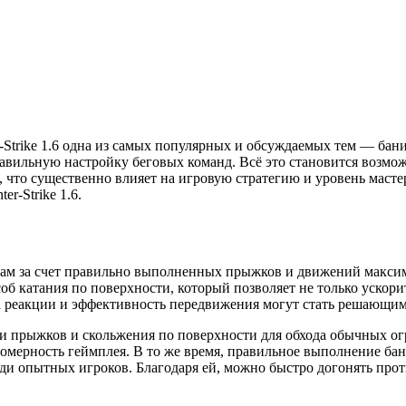
Strike 1.6 одна из самых популярных и обсуждаемых тем — бани
равильную настройку беговых команд. Всё это становится возм
что существенно влияет на игровую стратегию и уровень мастер
er-Strike 1.6.
окам за счет правильно выполненных прыжков и движений максим
об катания по поверхности, который позволяет не только ускори
та реакции и эффективность передвижения могут стать решающим
ки прыжков и скольжения по поверхности для обхода обычных о
номерность геймплея. В то же время, правильное выполнение ба
еди опытных игроков. Благодаря ей, можно быстро догонять про