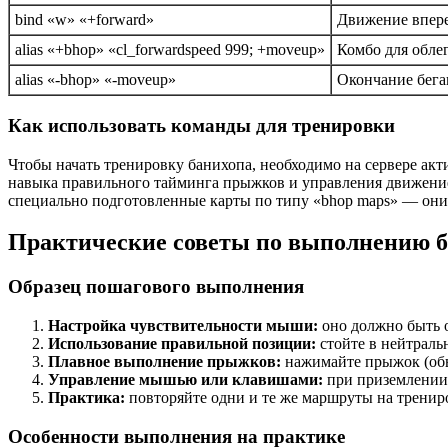
bind «w» «+forward»
Движение впер
alias «+bhop» «cl_forwardspeed 999; +moveup»
Комбо для обле
alias «-bhop» «-moveup»
Окончание бега
Как использовать команды для тренировки
Чтобы начать тренировку банихопа, необходимо на сервере ак
навыка правильного тайминга прыжков и управления движени
специально подготовленные карты по типу «bhop maps» — они 
Практические советы по выполнению 
Образец пошагового выполнения
Настройка чувствительности мыши:
оно должно быть о
Использование правильной позиции:
стойте в нейтраль
Плавное выполнение прыжков:
нажимайте прыжок (обыч
Управление мышью или клавишами:
при приземлении 
Практика:
повторяйте одни и те же маршруты на трениро
Особенности выполнения на практике