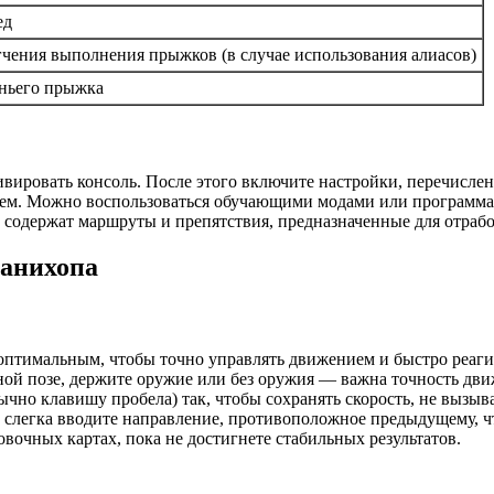
ед
гчения выполнения прыжков (в случае использования алиасов)
ньего прыжка
тивировать консоль. После этого включите настройки, перечисл
ем. Можно воспользоваться обучающими модами или программам
содержат маршруты и препятствия, предназначенные для отрабо
банихопа
птимальным, чтобы точно управлять движением и быстро реаги
ной позе, держите оружие или без оружия — важна точность дв
но клавишу пробела) так, чтобы сохранять скорость, не вызыв
слегка вводите направление, противоположное предыдущему, ч
вочных картах, пока не достигнете стабильных результатов.