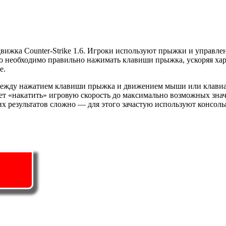
вижка Counter-Strike 1.6. Игроки используют прыжки и управл
ого необходимо правильно нажимать клавиши прыжка, ускоряя х
е.
между нажатием клавиши прыжка и движением мыши или клавиат
т «накатить» игровую скорость до максимально возможных значе
 результатов сложно — для этого зачастую используют консоль