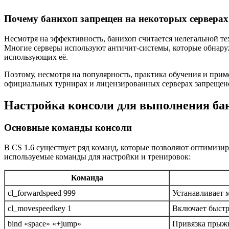
Почему банихоп запрещен на некоторых серверах
Несмотря на эффективность, банихоп считается нелегальной т
Многие серверы используют античит-системы, которые обнару
использующих её.
Поэтому, несмотря на популярность, практика обучения и при
официальных турнирах и лицензированных серверах запрещено 
Настройка консоли для выполнения ба
Основные команды консоли
В CS 1.6 существует ряд команд, которые позволяют оптимизи
используемые команды для настройки и тренировок:
Команда
cl_forwardspeed 999
Устанавливает 
cl_movespeedkey 1
Включает быстр
bind «space» «+jump»
Привязка прыжк