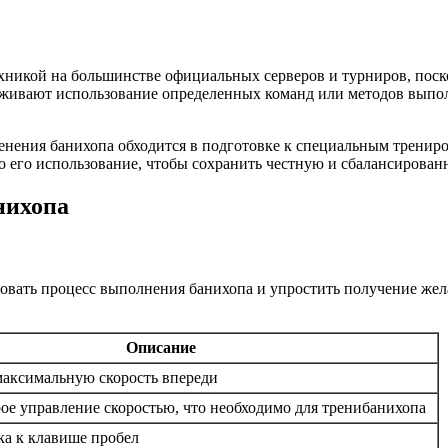
ехникой на большинстве официальных серверов и турниров, пос
живают использование определенных команд или методов выпол
менения банихопа обходится в подготовке к специальным тренир
его использование, чтобы сохранить честную и сбалансированн
нихопа
ровать процесс выполнения банихопа и упростить получение жел
Описание
максимальную скорость впереди
ое управление скоростью, что необходимо для тренибанихопа
а к клавише пробел