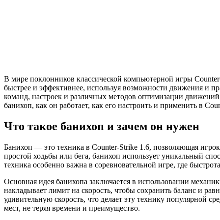
В мире поклонников классической компьютерной игры Counter-
быстрее и эффективнее, используя возможности движения и п
команд, настроек и различных методов оптимизации движений, 
банихоп, как он работает, как его настроить и применить в Count
Что такое банихоп и зачем он нужен
Банихоп — это техника в Counter-Strike 1.6, позволяющая игр
простой ходьбы или бега, банихоп использует уникальный спос
техника особенно важна в соревновательной игре, где быстро
Основная идея банихопа заключается в использовании механи
накладывает лимит на скорость, чтобы сохранить баланс и рав
удивительную скорость, что делает эту технику популярной ср
мест, не теряя времени и преимущество.