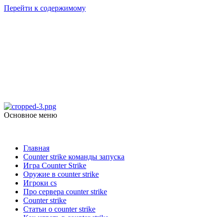
Перейти к содержимому
Counter Strike 1.6
Скачать Counter Strike 1.6
Основное меню
Counter Strike 1.6
Главная
Counter strike команды запуска
Игра Counter Strike
Оружие в counter strike
Игроки cs
Про сервера counter strike
Counter strike
Статьи о counter strike