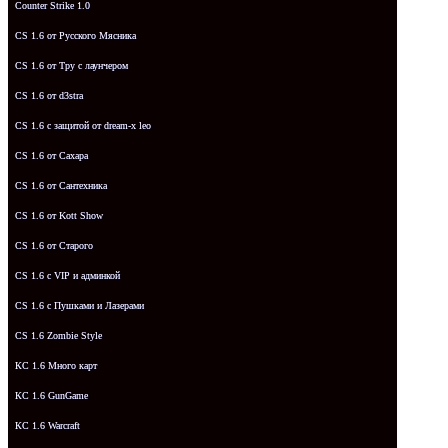
Counter Strike 1.0
CS 1.6 от Русского Мясника
CS 1.6 от Tpy с лаунчером
CS 1.6 от d3stra
CS 1.6 с защитой от dream-x leo
CS 1.6 от Сахара
CS 1.6 от Сантехника
CS 1.6 от Kott Show
CS 1.6 от Старого
CS 1.6 с VIP и админкой
CS 1.6 с Пушками и Лазерами
CS 1.6 Zombie Style
КС 1.6 Много карт
КС 1.6 GunGame
КС 1.6 Warcraft