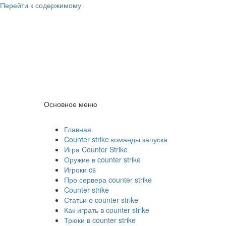
Перейти к содержимому
Counter Strike
1.6
Скачать Counter Strike 1.6
Основное меню
Counter Strike 1.6
Главная
Counter strike команды запуска
Игра Counter Strike
Оружие в counter strike
Игроки cs
Про сервера counter strike
Counter strike
Статьи о counter strike
Как играть в counter strike
Трюки в counter strike