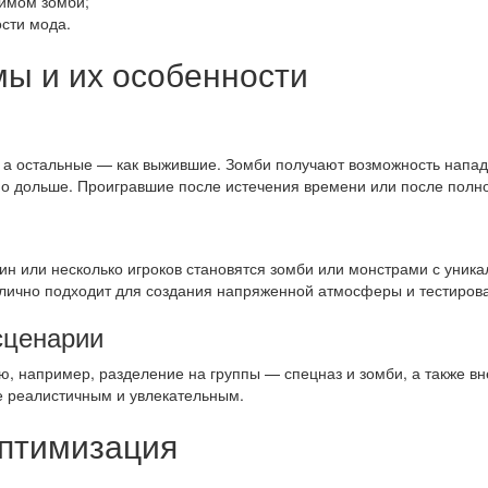
жимом зомби;
сти мода.
ы и их особенности
, а остальные — как выжившие. Зомби получают возможность напад
но дольше. Проигравшие после истечения времени или после полн
один или несколько игроков становятся зомби или монстрами с ун
тлично подходит для создания напряженной атмосферы и тестиров
сценарии
 например, разделение на группы — спецназ и зомби, а также вн
ее реалистичным и увлекательным.
оптимизация