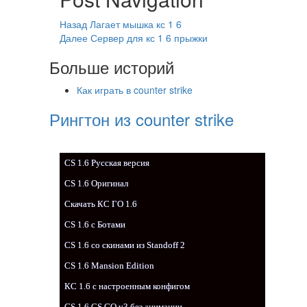
Назад
Лагает мышка кс 1 6
Далее
Сервер для кс 1 6 прыжки
Больше историй
Как играть в counter strike
Рингтон из counter strike
CS 1.6 Русская версия
CS 1.6 Оригинал
Скачать КС ГО 1.6
CS 1.6 с Ботами
CS 1.6 со скинами из Standoff 2
CS 1.6 Mansion Edition
КС 1.6 с настроенным конфигом
CS 1.6 CS GO v3 без анимации