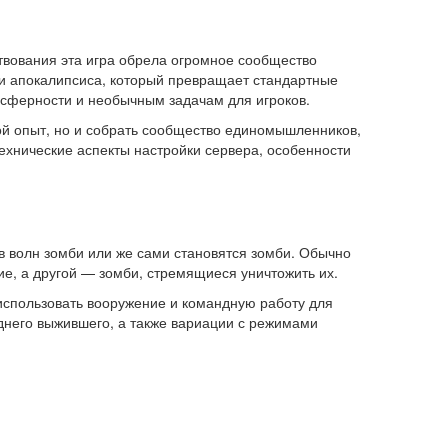
ествования эта игра обрела огромное сообщество
и апокалипсиса, который превращает стандартные
осферности и необычным задачам для игроков.
ой опыт, но и собрать сообщество единомышленников,
ехнические аспекты настройки сервера, особенности
в волн зомби или же сами становятся зомби. Обычно
ие, а другой — зомби, стремящиеся уничтожить их.
использовать вооружение и командную работу для
днего выжившего, а также вариации с режимами