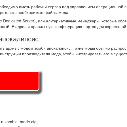
обходимо иметь рабочий сервер под управлением операционной си
одготовить необходимые файлы мода.
ife Dedicated Server), или альтернативные менеджеры, которые об
нный IP-адрес и правильную конфигурацию портов для корректной
апокалипсис
ить архив с модом зомби апокалипсис. Такие моды обычно распрос
 инструкции производителя мода, чтобы интегрировать его в суще
 и zombie_mode.cfg;