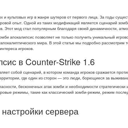
ых и культовых игр в жанре шутеров от первого лица. За годы сущ
овой опыт. Одной из таких модификаций является сценарий зомб
ов. Этот мод стал популярным благодаря своей динамичности, атм
зомби апокалипсис позволяет не только получить уникальный игров
апокалиптического мира. В этой статье мы подробно рассмотрим т
интереса игроков.
ис в Counter-Strike 1.6
ляет собой сценарий, в котором команда игроков сражается проти
ерритории, где один из сторон — это люди, борющиеся за выживан
асности, бесконечных атак зомби и необходимости стратегически 
овые режимы, такие как классический зомби-режим, режим после
 настройки сервера