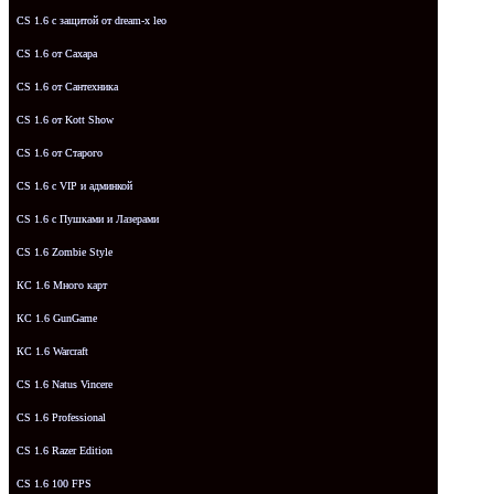
CS 1.6 с защитой от dream-x leo
CS 1.6 от Сахара
CS 1.6 от Сантехника
CS 1.6 от Kott Show
CS 1.6 от Старого
CS 1.6 с VIP и админкой
CS 1.6 с Пушками и Лазерами
CS 1.6 Zombie Style
КС 1.6 Много карт
КС 1.6 GunGame
КС 1.6 Warcraft
CS 1.6 Natus Vincere
CS 1.6 Professional
CS 1.6 Razer Edition
CS 1.6 100 FPS