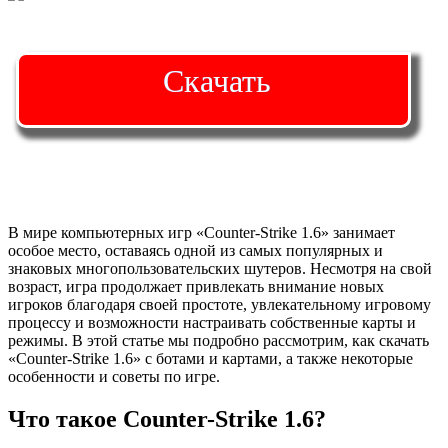
Скачать
В мире компьютерных игр «Counter-Strike 1.6» занимает
особое место, оставаясь одной из самых популярных и
знаковых многопользовательских шутеров. Несмотря на свой
возраст, игра продолжает привлекать внимание новых
игроков благодаря своей простоте, увлекательному игровому
процессу и возможности настраивать собственные карты и
режимы. В этой статье мы подробно рассмотрим, как скачать
«Counter-Strike 1.6» с ботами и картами, а также некоторые
особенности и советы по игре.
Что такое Counter-Strike 1.6?