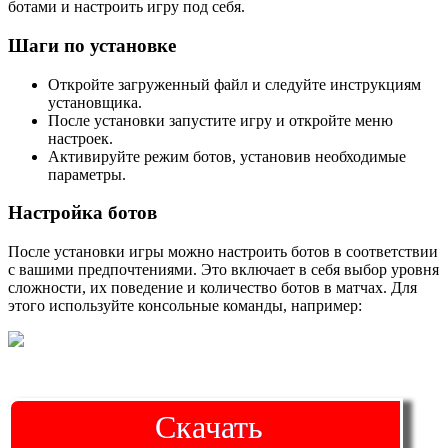
ботами и настроить игру под себя.
Шаги по установке
Откройте загруженный файл и следуйте инструкциям
установщика.
После установки запустите игру и откройте меню
настроек.
Активируйте режим ботов, установив необходимые
параметры.
Настройка ботов
После установки игры можно настроить ботов в соответствии
с вашими предпочтениями. Это включает в себя выбор уровня
сложности, их поведение и количество ботов в матчах. Для
этого используйте консольные команды, например:
Скачать