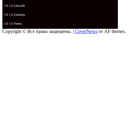
CS 1.6 Ultra HD
CS 1.6 Umbrella
CS 1.6 Vortex
Copyright © Все права защищены.
|
CoverNews
от AF themes.