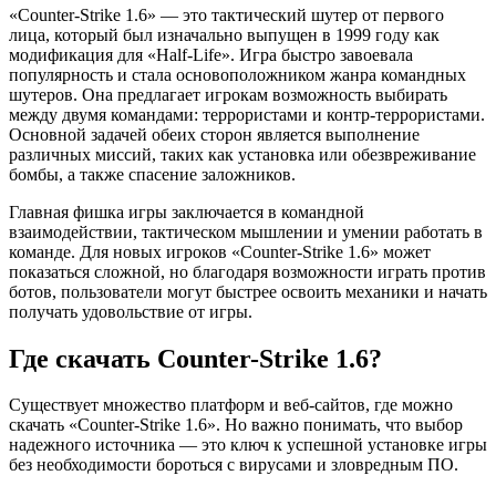
«Counter-Strike 1.6» — это тактический шутер от первого
лица, который был изначально выпущен в 1999 году как
модификация для «Half-Life». Игра быстро завоевала
популярность и стала основоположником жанра командных
шутеров. Она предлагает игрокам возможность выбирать
между двумя командами: террористами и контр-террористами.
Основной задачей обеих сторон является выполнение
различных миссий, таких как установка или обезвреживание
бомбы, а также спасение заложников.
Главная фишка игры заключается в командной
взаимодействии, тактическом мышлении и умении работать в
команде. Для новых игроков «Counter-Strike 1.6» может
показаться сложной, но благодаря возможности играть против
ботов, пользователи могут быстрее освоить механики и начать
получать удовольствие от игры.
Где скачать Counter-Strike 1.6?
Существует множество платформ и веб-сайтов, где можно
скачать «Counter-Strike 1.6». Но важно понимать, что выбор
надежного источника — это ключ к успешной установке игры
без необходимости бороться с вирусами и зловредным ПО.