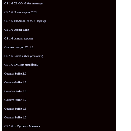
CS 1.6 CS GO v3 без анимации
CS 1.6 Новая версия 2025
CS 1.6 TheAmonDit v5 + лаунчер
CS 1.6 Danger Zone
CS 1.6 скачать торрент
Скачать чистую CS 1.6
CS 1.6 Portable (без установки)
CS 1.6 ENG (на английском)
Counter-Strike 2.0
Counter-Strike 1.9
Counter-Strike 1.8
Counter-Strike 1.7
Counter Strike 1.5
Counter Strike 1.0
CS 1.6 от Русского Мясника