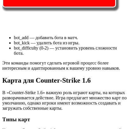
bot_add — добавить бота в матч.
bot_kick — удалить бота из игры.
bot_difficulty (0-2) — установить уровень сложности
бота.
Эти команды помогут сделать игровой процесс более
интересным и адаптированным к вашему уровню навыков.
Карта для Counter-Strike 1.6
В «Counter-Strike 1.6» важную роль играют карты, на которых
разворачивается действие. Игра предлагает множество карт по
умолчанию, однако игроки имеют возможность создавать и
загружать собственные карты.
Типы карт