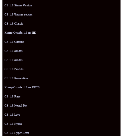
CS 1.6 Steam Version
CS 1.6 Чистая версия
CS 1.6 Classic
Контр Страйк 1.6 на ПК
CS 1.6 Chrome
CS 1.6 Adidas
CS 1.6 Adidas
CS 1.6 Pro Skill
CS 1.6 Revolution
Контр-Страйк 1.6 от KOT3
CS 1.6 Rage
CS 1.6 Neural Net
CS 1.6 Lava
CS 1.6 Hydra
CS 1.6 Hyper Beast